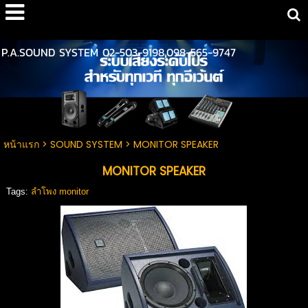
google-site-verification: googlebb8c979de7f603a5.html
P.A.SOUND SYSTEM 02-503-9198,098-565-9747
หน้าแรก
>
SOUND SYSTEM
>
MONITOR SPEAKER
MONITOR SPEAKER
Tags:
ลำโพง monitor